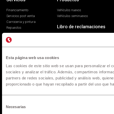
Financiamiento
Vehículos nuevos
Servicios post venta
Vehículos seminuevos
Carroceria y pintura
Libro de reclamaciones
Repuestos
Esta página web usa cookies
Las cookies de este sitio web se usan para personalizar el c
sociales y analizar el tráfico. Además, compartimos informac
partners de redes sociales, publicidad y análisis web, quie
* Los precios y versiones de los modelos mostrados en
proporcionado o que hayan recopilado a partir del uso que h
maquinarias.pe están basados en información disponible al
momento de la publicación y son referenciales, los cuales
pueden sufrir modificaciones sin previo aviso. Todos los
Selección
precios incluyen IGV y pueden sufrir cambios o variaciones al
Necesarias
de
Tipo de Cambio referencial al momento del cierre y fecha de
consentimiento