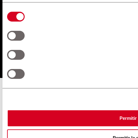
Tipo de Cambio referencial al momento del cierre y fecha de
desembolso, para mayor información solicita una cotización.
Selección
de
consentimiento
Pago de Servicios a través de la app de su banco
© 1957 - 2025 Maquinarias. All rights reserved.
Permitir
Permitir la 