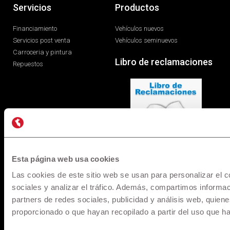
Servicios
Productos
Financiamiento
Vehículos nuevos
Servicios post venta
Vehículos seminuevos
Carroceria y pintura
Libro de reclamaciones
Repuestos
Esta página web usa cookies
Las cookies de este sitio web se usan para personalizar el c
* Los precios y versiones de los modelos mostrados en
sociales y analizar el tráfico. Además, compartimos informac
maquinarias.pe están basados en información disponible al
momento de la publicación y son referenciales, los cuales
partners de redes sociales, publicidad y análisis web, quie
pueden sufrir modificaciones sin previo aviso. Todos los
proporcionado o que hayan recopilado a partir del uso que h
precios incluyen IGV y pueden sufrir cambios o variaciones al