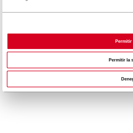
Permitir
Permitir la 
Dene