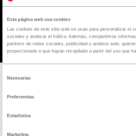
Esta página web usa cookies
Pago de Servicios a través de la app de su banco
Las cookies de este sitio web se usan para personalizar el c
sociales y analizar el tráfico. Además, compartimos informac
partners de redes sociales, publicidad y análisis web, quie
© 1957 - 2025 Maquinarias. All rights reserved.
proporcionado o que hayan recopilado a partir del uso que h
Selección
Necesarias
de
consentimiento
Preferencias
Estadística
Marketing