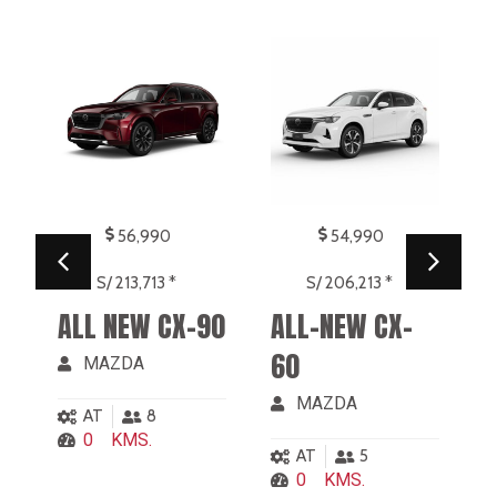
★
★
54,990
29,990
S/ 206,213 *
S/ 112,463 *
0
ALL-NEW CX-
MAZDA 3
60
SPORT Core At
/ High AT
MAZDA
MAZDA
AT
5
0
KMS.
MT
5