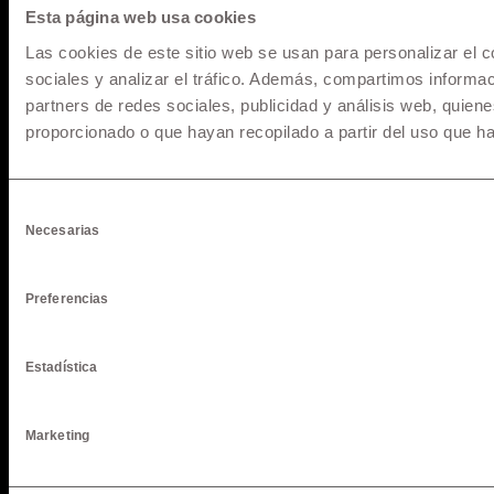
Esta página web usa cookies
Las cookies de este sitio web se usan para personalizar el c
sociales y analizar el tráfico. Además, compartimos informac
partners de redes sociales, publicidad y análisis web, quie
proporcionado o que hayan recopilado a partir del uso que h
Selección
* Los precios y versiones de los modelos mostrados en
Necesarias
de
maquinarias.pe están basados en información disponible al
consentimiento
momento de la publicación y son referenciales, los cuales
pueden sufrir modificaciones sin previo aviso. Todos los
Preferencias
precios incluyen IGV y pueden sufrir cambios o variaciones al
Tipo de Cambio referencial al momento del cierre y fecha de
Estadística
desembolso, para mayor información solicita una cotización.
Marketing
Pago de Servicios a través de la app de su banco