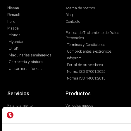
Nissan
Acerca de nostros
Renault
Blog
Ford
Contacto
Mazda
Política de Tratamiento de Datos
Honda
Personales
Hyundai
Términos y Condiciones
DFSK
Comprobantes electrónicos
Maquinarias seminuevos
Infoprom
Carroceria y pintura
Portal de proveedores
Unicarriers - forklift
Norma ISO 37001:2025
Norma ISO 14001:2015
Servicios
Productos
Financiamiento
Vehículos nuevos
Servicios post venta
Vehículos seminuevos
Carroceria y pintura
Libro de reclamaciones
Repuestos