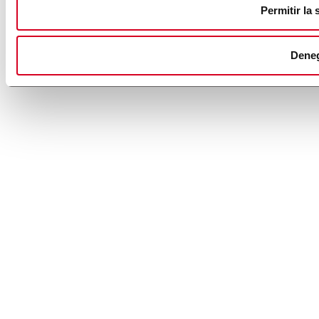
Permitir la 
Dene