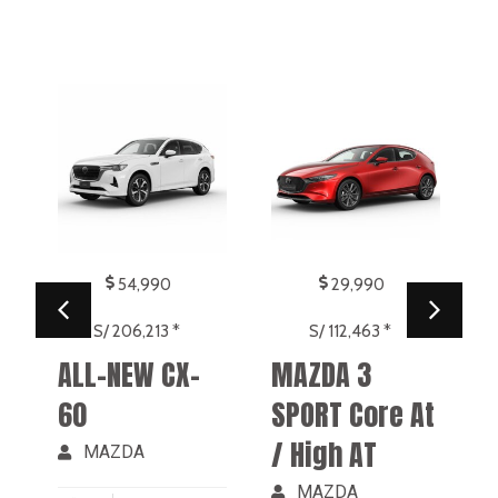
54,990
29,990
S/ 206,213 *
S/ 112,463 *
0
ALL-NEW CX-
MAZDA 3
60
SPORT Core At
/ High AT
MAZDA
MAZDA
AT
5
0
KMS.
MT
5
KMS.