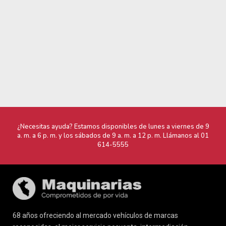
a. m. a 6 p. m. y los sábados de 9 a. m. a 12 p. m. Llámanos al
01
614-5555
68 años ofreciendo al mercado vehículos de marcas
reconocidas, el mejor servicio posventa, intermediación
financiera, retoma de vehículos, seguros vehiculares, venta
para empresas y maquinaria pesada.
Tipo de cambio referencial * - S/
3.59
Marcas
Maquinarias
Nissan
Acerca de nostros
Renault
Blog
Ford
Contacto