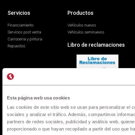
* Los precios y versiones de los modelos mostrados en
maquinarias.pe están basados en información disponible al
momento de la publicación y son referenciales, los cuales
pueden sufrir modificaciones sin previo aviso. Todos los
precios incluyen IGV y pueden sufrir cambios o variaciones al
Tipo de Cambio referencial al momento del cierre y fecha de
desembolso, para mayor información solicita una cotización.
Esta página web usa cookies
Pago de Servicios a través de la app de su banco
Las cookies de este sitio web se usan para personalizar el c
sociales y analizar el tráfico. Además, compartimos informac
partners de redes sociales, publicidad y análisis web, quie
© 1957 - 2025 Maquinarias. All rights reserved.
proporcionado o que hayan recopilado a partir del uso que h