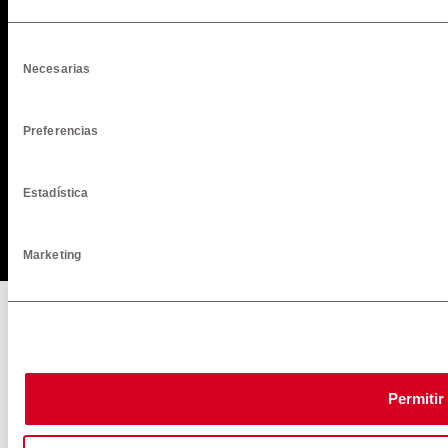
Selección
Necesarias
de
consentimiento
Preferencias
Estadística
Marketing
Permitir