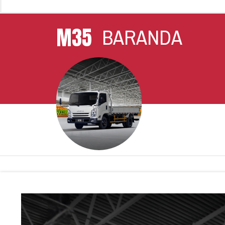
M35
BARANDA