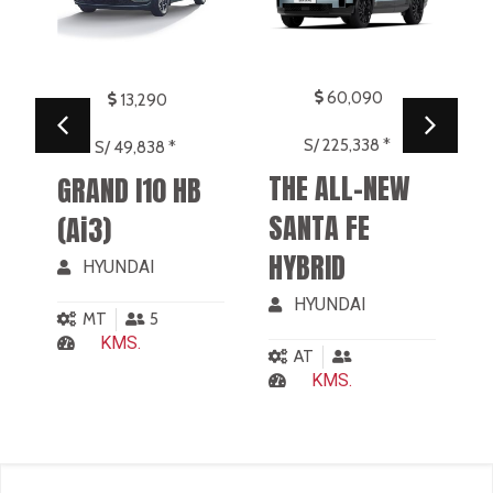
45,490
S/ 170,588 *
60,090
THE ALL-NEW
TUCSON
S/ 225,338 *
THE ALL-NEW
HB
HYBRID
SANTA FE
HYUNDAI
HYBRID
AT
HYUNDAI
KMS.
AT
KMS.