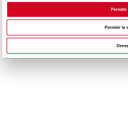
Permitir
Permitir la 
Dene