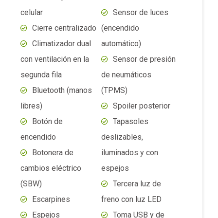
segunda fila
de neumáticos
Bluetooth (manos
(TPMS)
libres)
Spoiler posterior
Botón de
Tapasoles
encendido
deslizables,
Botonera de
iluminados y con
cambios eléctrico
espejos
(SBW)
Tercera luz de
Escarpines
freno con luz LED
Espejos
Toma USB y de
exteriores abatibles
12V
eléctricos y con luces
Tweeters
direccionales
Vidrios tintados
Espejos
Volante con