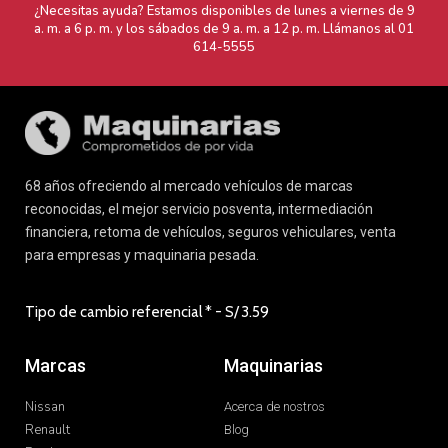
68 años ofreciendo al mercado vehículos de marcas
reconocidas, el mejor servicio posventa, intermediación
financiera, retoma de vehículos, seguros vehiculares, venta
para empresas y maquinaria pesada.
Tipo de cambio referencial * - S/
3.59
Marcas
Maquinarias
Nissan
Acerca de nostros
Renault
Blog
Ford
Contacto
Mazda
Política de Tratamiento de Datos
Honda
Personales
Hyundai
Términos y Condiciones
DFSK
Comprobantes electrónicos
Maquinarias seminuevos
Infoprom