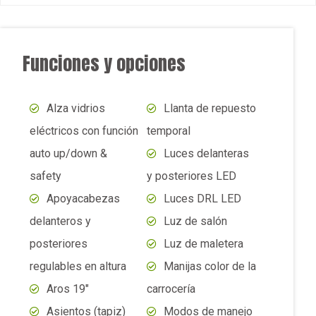
Alza vidrios
Llanta de repuesto
eléctricos con función
temporal
auto up/down &
Luces delanteras
safety
y posteriores LED
Apoyacabezas
Luces DRL LED
delanteros y
Luz de salón
posteriores
Luz de maletera
regulables en altura
Manijas color de la
Aros 19″
carrocería
Asientos (tapiz)
Modos de manejo
Cuero
Neblineros
Asiento del piloto
posteriores
regulable en altura
Parachoques del
Asiento del piloto
color de la carrocería