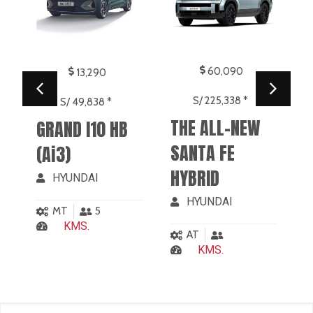
S/ 225,338 *
S/ 49,838 *
THE ALL-NEW
GRAND I10 HB
H
SANTA FE
(Ai3)
HYBRID
HYUNDAI
HYUNDAI
MT
5
KMS.
AT
KMS.
Venta de flotas