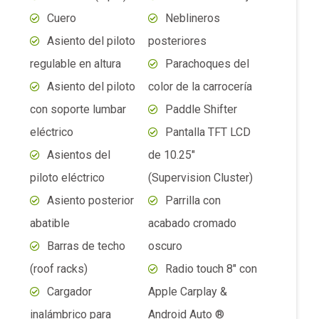
con soporte lumbar
Paddle Shifter
eléctrico
Pantalla TFT LCD
Asientos del
de 10.25″
piloto eléctrico
(Supervision Cluster)
Asiento posterior
Parrilla con
abatible
acabado cromado
Barras de techo
oscuro
(roof racks)
Radio touch 8″ con
Cargador
Apple Carplay &
inalámbrico para
Android Auto ®
celular
Sensor de luces
Cierre centralizado
(encendido
Climatizador dual
automático)
con ventilación en la
Sensor de presión