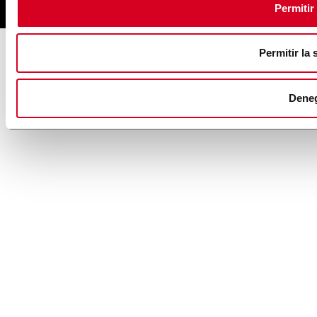
Permitir
Permitir la 
Dene