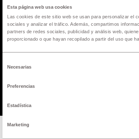
* Los precios y versiones de los modelos mostrados en
Esta página web usa cookies
maquinarias.pe están basados en información disponible al
Las cookies de este sitio web se usan para personalizar el c
momento de la publicación y son referenciales, los cuales
sociales y analizar el tráfico. Además, compartimos informac
pueden sufrir modificaciones sin previo aviso. Todos los
partners de redes sociales, publicidad y análisis web, quie
precios incluyen IGV y pueden sufrir cambios o variaciones al
proporcionado o que hayan recopilado a partir del uso que h
Tipo de Cambio referencial al momento del cierre y fecha de
desembolso, para mayor información solicita una cotización.
Selección
Necesarias
de
Pago de Servicios a través de la app de su banco
consentimiento
Preferencias
© 1957 - 2025 Maquinarias. All rights reserved.
Estadística
Marketing