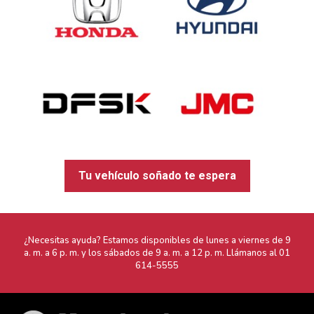
Tu vehículo soñado te espera
¿Necesitas ayuda? Estamos disponibles de lunes a viernes de 9
a. m. a 6 p. m. y los sábados de 9 a. m. a 12 p. m. Llámanos al
01
614-5555