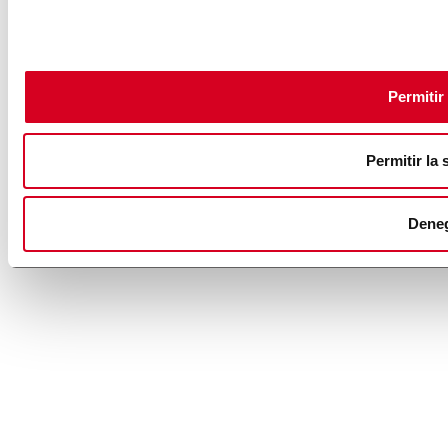
Permitir
Permitir la 
Dene