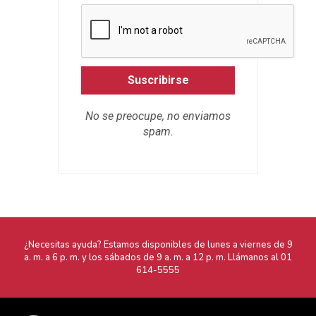
Suscribirse
No se preocupe, no enviamos
spam.
¿Necesitas ayuda? Estamos disponibles de lunes a viernes de 9
a. m. a 6 p. m. y los sábados de 9 a. m. a 12 p. m. Llámanos al
01
614-5555
68 años ofreciendo al mercado vehículos de marcas