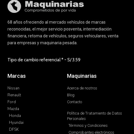
reconocidas, el mejor servicio posventa, intermediación
financiera, retoma de vehículos, seguros vehiculares, venta
para empresas y maquinaria pesada.
Tipo de cambio referencial * - S/
3.59
Marcas
Maquinarias
Nissan
Acerca de nostros
Renault
Blog
Ford
Contacto
Mazda
Política de Tratamiento de Datos
Honda
Personales
Hyundai
Términos y Condiciones
DFSK
Comprobantes electrónicos
Maquinarias seminuevos
Infoprom
Carroceria y pintura
Portal de proveedores
Unicarriers - forklift
Norma ISO 37001:2025