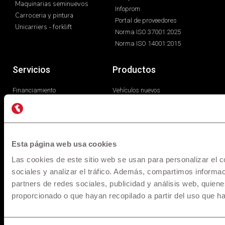
Norma ISO 14001:2015
Servicios
Productos
Financiamiento
Vehículos nuevos
Servicios post venta
Vehículos seminuevos
Carroceria y pintura
Libro de reclamaciones
Repuestos
Esta página web usa cookies
Las cookies de este sitio web se usan para personalizar el c
sociales y analizar el tráfico. Además, compartimos informac
partners de redes sociales, publicidad y análisis web, quie
* Los precios y versiones de los modelos mostrados en
proporcionado o que hayan recopilado a partir del uso que h
maquinarias.pe están basados en información disponible al
momento de la publicación y son referenciales, los cuales