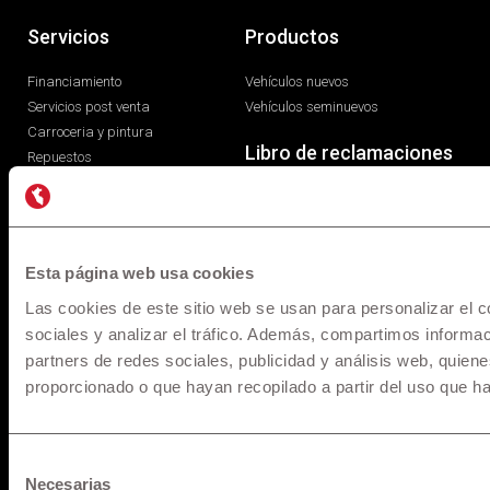
Servicios
Productos
Financiamiento
Vehículos nuevos
Servicios post venta
Vehículos seminuevos
Carroceria y pintura
Libro de reclamaciones
Repuestos
Esta página web usa cookies
Las cookies de este sitio web se usan para personalizar el c
sociales y analizar el tráfico. Además, compartimos informac
partners de redes sociales, publicidad y análisis web, quie
proporcionado o que hayan recopilado a partir del uso que h
* Los precios y versiones de los modelos mostrados en
maquinarias.pe están basados en información disponible al
momento de la publicación y son referenciales, los cuales
Selección
pueden sufrir modificaciones sin previo aviso. Todos los
Necesarias
de