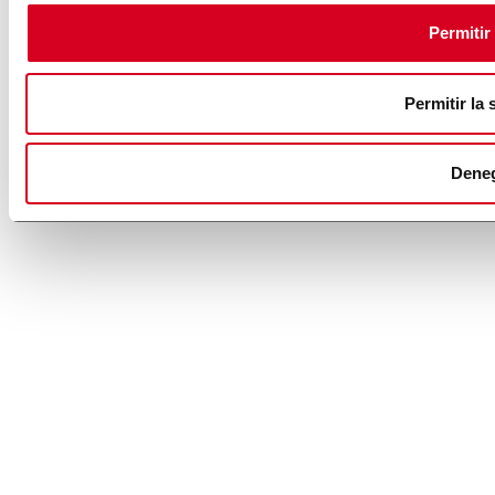
Permitir
Permitir la 
Dene