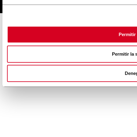
Permitir
Permitir la 
Dene