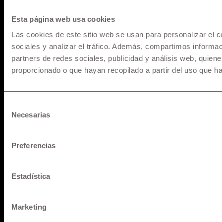
Esta página web usa cookies
Las cookies de este sitio web se usan para personalizar el c
sociales y analizar el tráfico. Además, compartimos informac
partners de redes sociales, publicidad y análisis web, quie
* Los precios y versiones de los modelos mostrados en
proporcionado o que hayan recopilado a partir del uso que h
maquinarias.pe están basados en información disponible al
momento de la publicación y son referenciales, los cuales
pueden sufrir modificaciones sin previo aviso. Todos los
Selección
precios incluyen IGV y pueden sufrir cambios o variaciones al
Necesarias
de
Tipo de Cambio referencial al momento del cierre y fecha de
consentimiento
desembolso, para mayor información solicita una cotización.
Preferencias
Pago de Servicios a través de la app de su banco
Estadística
Marketing
© 1957 - 2025 Maquinarias. All rights reserved.