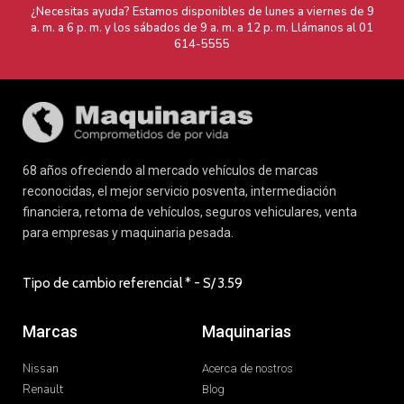
¿Necesitas ayuda? Estamos disponibles de lunes a viernes de 9
a. m. a 6 p. m. y los sábados de 9 a. m. a 12 p. m. Llámanos al
01
614-5555
68 años ofreciendo al mercado vehículos de marcas
reconocidas, el mejor servicio posventa, intermediación
financiera, retoma de vehículos, seguros vehiculares, venta
para empresas y maquinaria pesada.
Tipo de cambio referencial * - S/
3.59
Marcas
Maquinarias
Nissan
Acerca de nostros
Renault
Blog