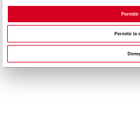
Permitir
Permitir la 
Dene