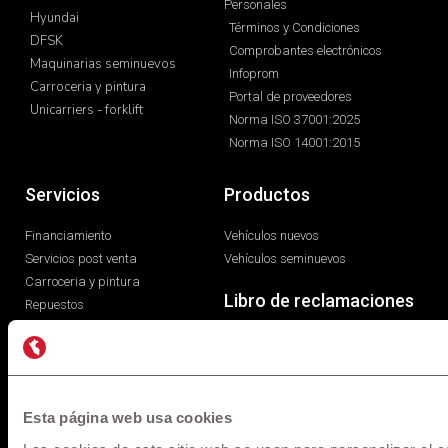
Personales
Hyundai
Términos y Condiciones
DFSK
Comprobantes electrónicos
Maquinarias seminuevos
Infoprom
Carroceria y pintura
Portal de proveedores
Unicarriers - forklift
Norma ISO 37001:2025
Norma ISO 14001:2015
Servicios
Productos
Financiamiento
Vehículos nuevos
Servicios post venta
Vehículos seminuevos
Carroceria y pintura
Libro de reclamaciones
Repuestos
Esta página web usa cookies