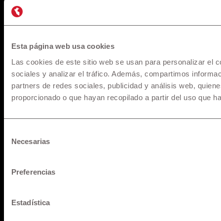
Esta página web usa cookies
Las cookies de este sitio web se usan para personalizar el c
sociales y analizar el tráfico. Además, compartimos informac
partners de redes sociales, publicidad y análisis web, quie
proporcionado o que hayan recopilado a partir del uso que h
* Los precios y versiones de los modelos mostrados en
maquinarias.pe están basados en información disponible al
momento de la publicación y son referenciales, los cuales
Selección
pueden sufrir modificaciones sin previo aviso. Todos los
Necesarias
de
precios incluyen IGV y pueden sufrir cambios o variaciones al
consentimiento
Tipo de Cambio referencial al momento del cierre y fecha de
Preferencias
desembolso, para mayor información solicita una cotización.
Estadística
Pago de Servicios a través de la app de su banco