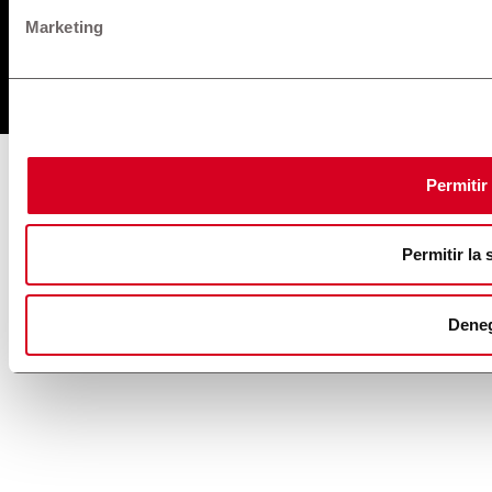
Marketing
© 1957 - 2025 Maquinarias. All rights reserved.
Permitir
Permitir la 
Dene