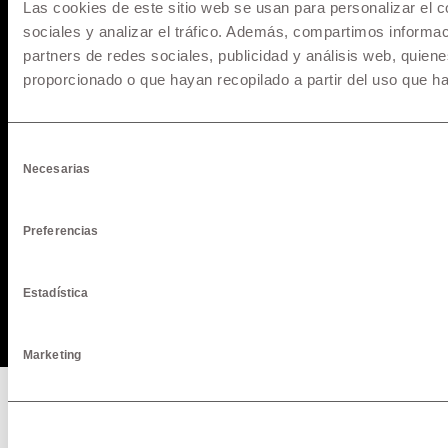
Las cookies de este sitio web se usan para personalizar el c
* Los precios y versiones de los modelos mostrados en
maquinarias.pe están basados en información disponible al
sociales y analizar el tráfico. Además, compartimos informac
momento de la publicación y son referenciales, los cuales
partners de redes sociales, publicidad y análisis web, quie
pueden sufrir modificaciones sin previo aviso. Todos los
proporcionado o que hayan recopilado a partir del uso que h
precios incluyen IGV y pueden sufrir cambios o variaciones al
Tipo de Cambio referencial al momento del cierre y fecha de
desembolso, para mayor información solicita una cotización.
Selección
Necesarias
de
consentimiento
Pago de Servicios a través de la app de su banco
Preferencias
Estadística
© 1957 - 2025 Maquinarias. All rights reserved.
Marketing