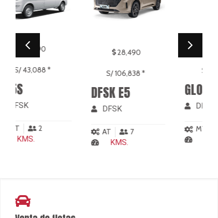
19,990
28,490
S/ 74,963 *
S/ 106,838 *
GLORY 580
G
DFSK E5
DFSK
DFSK
MT
7
AT
7
KMS.
KMS.