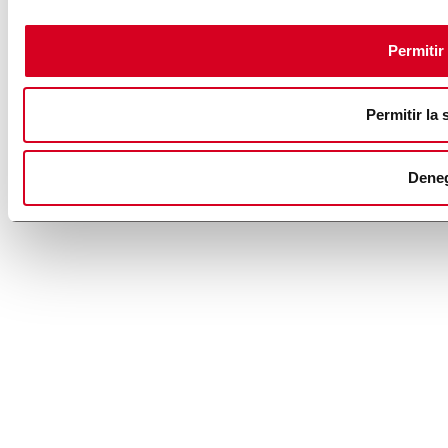
Permitir
Permitir la 
Dene