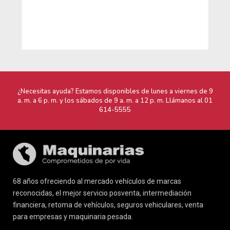
68 años ofreciendo al mercado vehículos de marcas
reconocidas, el mejor servicio posventa, intermediación
financiera, retoma de vehículos, seguros vehiculares, venta
para empresas y maquinaria pesada.
Tipo de cambio referencial * - S/
3.59
Marcas
Maquinarias
Nissan
Acerca de nostros
Renault
Blog
Ford
Contacto
Mazda
Política de Tratamiento de Datos
Honda
Personales
Hyundai
Términos y Condiciones
DFSK