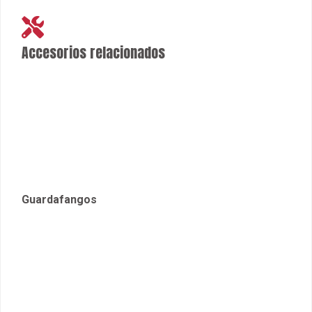
Accesorios relacionados
Guardafangos
Retrovisor
Parachoques