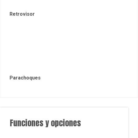
Funciones y opciones
Tracción: 4X2
conductor / 4
7 airbags
acompañante)
SYNC 2.5 con
Selector de
Pantalla Multi-Táctil
cambios rotativo
de 8″ y control por
«Rotary Shier»
voz compatible con
Tapizado de
Android
asientos: Tela
Auto/Apple
Auto hold