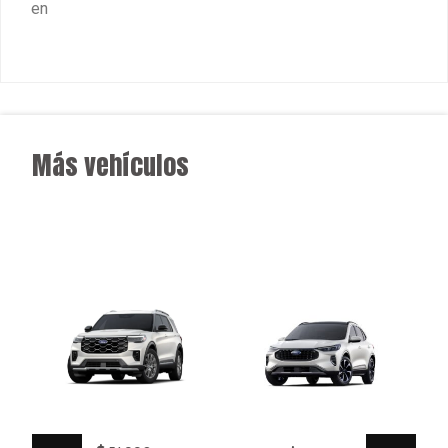
51,990
41,990
S/ 194,963 *
S/ 157,463 *
NEW EXPLORER
NUEVA ESCAPE
HÍBRIDA
FORD
FORD
AT
7
KMS.
AT
5
0
KMS.