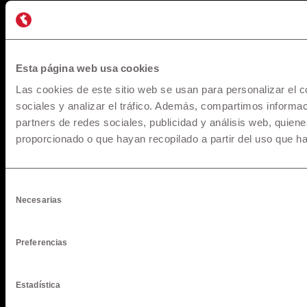
* Los precios y versiones de los modelos mostrados en
maquinarias.pe están basados en información disponible al
momento de la publicación y son referenciales, los cuales
pueden sufrir modificaciones sin previo aviso. Todos los
Esta página web usa cookies
precios incluyen IGV y pueden sufrir cambios o variaciones al
Las cookies de este sitio web se usan para personalizar el c
Tipo de Cambio referencial al momento del cierre y fecha de
sociales y analizar el tráfico. Además, compartimos informac
desembolso, para mayor información solicita una cotización.
partners de redes sociales, publicidad y análisis web, quie
proporcionado o que hayan recopilado a partir del uso que h
Pago de Servicios a través de la app de su banco
Selección
Necesarias
de
consentimiento
© 1957 - 2025 Maquinarias. All rights reserved.
Preferencias
Estadística