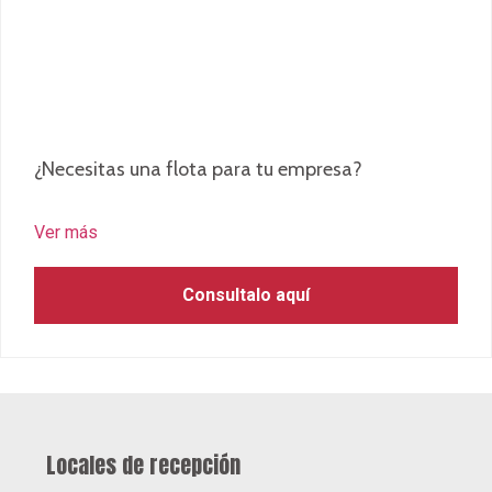
Consultalo aquí
Locales de recepción
San Miguel - Venta y postventa
Av. La Marina 3392
Venta
L-S: 9:00 – 19:00
D: 11:00 – 17:00
Postventa
L-V: 8:00 – 17:30
S: 8:00 – 12:30