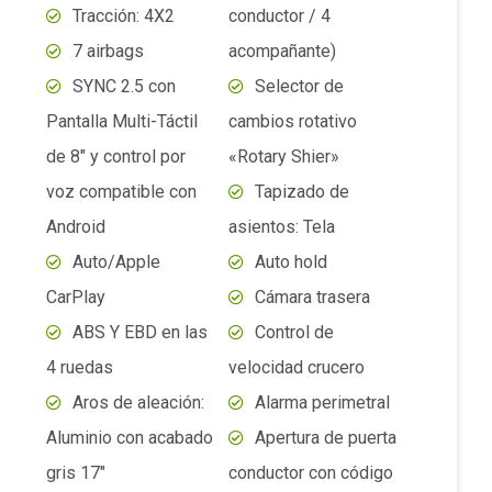
CarPlay
Cámara trasera
ABS Y EBD en las
Control de
4 ruedas
velocidad crucero
Aros de aleación:
Alarma perimetral
Aluminio con acabado
Apertura de puerta
gris 17″
conductor con código
Dirección asistida
de seguridad
eléctrica (EPAS)
(SecuriCode)
Espejos
Asistente de
exteriores eléctricos
partida en pendiente
Espejos
(HLA)
exteriores y manillas
Control de tracción
de puerta color negro
(TCS)
Faros delanteros
Control electrónico