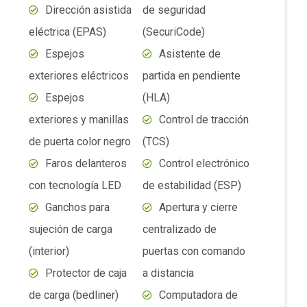
con tecnología LED
de estabilidad (ESP)
Ganchos para
Apertura y cierre
sujeción de carga
centralizado de
(interior)
puertas con comando
Protector de caja
a distancia
de carga (bedliner)
Computadora de
Aire
abordo con pantalla
acondicionado manual
TFT de 4.2″
Alzavidrios
Sistema de audio
eléctricos con
con controles al
sistema «One Touch
volante, puertos USB
Down» para conductor
y 6 parlantes
Asientos
Sistema de llave
delanteros regulación
programable con