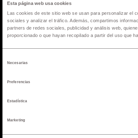
Esta página web usa cookies
Pago de Servicios a través de la app de su banco
Las cookies de este sitio web se usan para personalizar el c
sociales y analizar el tráfico. Además, compartimos informac
partners de redes sociales, publicidad y análisis web, quie
© 1957 - 2025 Maquinarias. All rights reserved.
proporcionado o que hayan recopilado a partir del uso que h
Selección
Necesarias
de
consentimiento
Preferencias
Estadística
Marketing