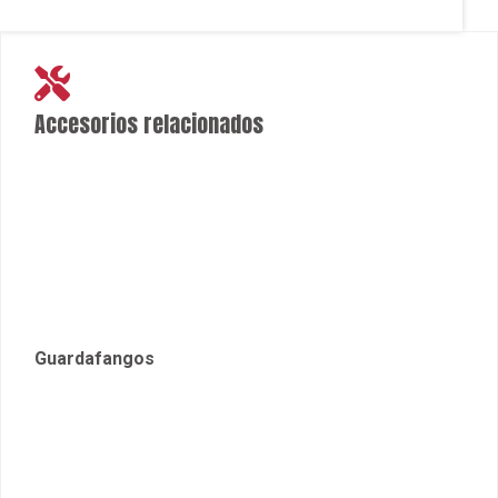
Accesorios relacionados
Guardafangos
Retrovisor
Parachoques