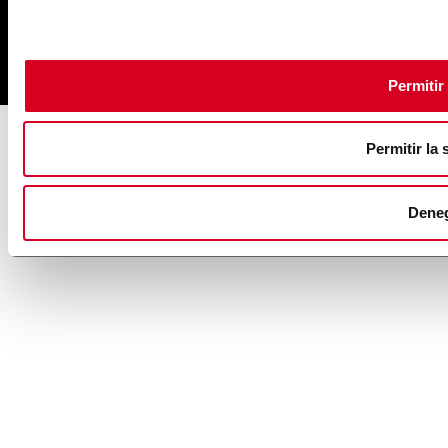
Permitir
Permitir la 
Dene