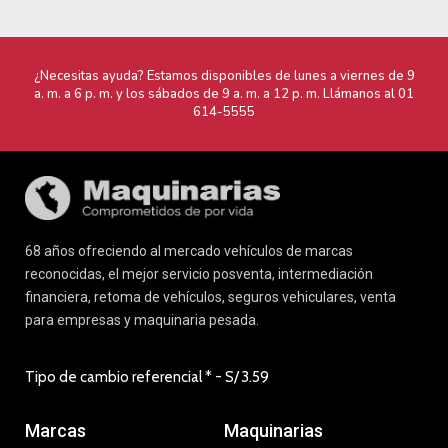
Marcas
Maquinarias
Nissan
Acerca de nostros
Renault
Blog
Ford
Contacto
Mazda
Política de Tratamiento de Datos
Honda
Personales
Hyundai
Términos y Condiciones
DFSK
Comprobantes electrónicos
Maquinarias seminuevos
Infoprom
Carroceria y pintura
Portal de proveedores
Unicarriers - forklift
Norma ISO 37001:2025
Norma ISO 14001:2015
Servicios
Productos
Financiamiento
Vehículos nuevos
Servicios post venta
Vehículos seminuevos