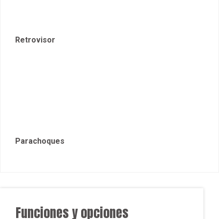
Funciones y opciones
7 Airbags
Control por voz
(frontales (conductor
para dispositivos
y acompañante),
Controles de audio
rodilla conductor,
y teléfono en el
laterales tórax y
volante
cortina)
Alzavidrios
Capacidad de
eléctricos «un toque»
remolque (Kg) con
delanteros y traseros
frenos / sin frenos:
(c/ «anti-pinch»)
2.500 / 750
Aire
Aros de acero de
Acondicionado