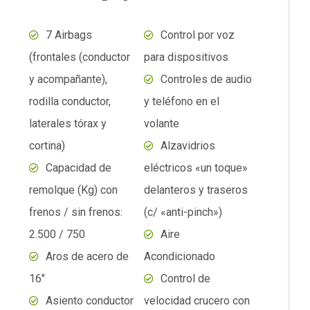
16″
Control de
Asiento conductor
velocidad crucero con
c/ajuste manual en 6
comandos en el
direcciones
volante
Asientos con
Desempañador
tapizados de tela
trasero
Sistema de audio
Sistema de
con 4 parlantes
anclajes ISOFIX
Entradas USD (2
Colores: Blanco
tipo A)
Oxford, Negro
Sync® 4 con
Perlado, Gris
pantalla multitactil de
Magnético, Plata
10″
Metalizado, Rojo Bari,
Android Auto® y
Naranja Terra y Azul