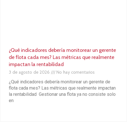
Más vehículos
★
★
51,990
41,990
S/ 194,963 *
S/ 157,463 *