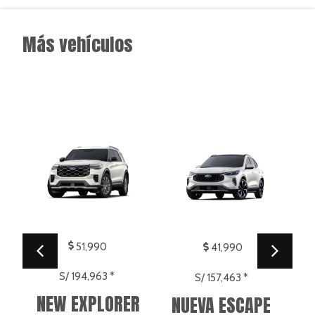
NEW EXPLORER
NUEVA ESCAPE
HÍBRIDA
FORD
FORD
AT
7
KMS.
AT
5
0
KMS.
Venta de flotas