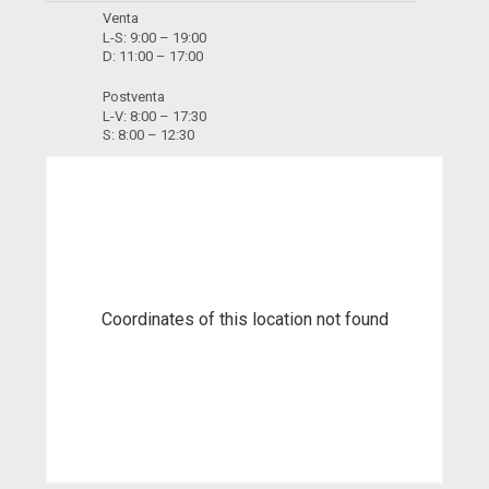
¿Necesitas ayuda? Estamos disponibles de lunes a viernes de 9
a. m. a 6 p. m. y los sábados de 9 a. m. a 12 p. m. Llámanos al
01
614-5555
68 años ofreciendo al mercado vehículos de marcas
reconocidas, el mejor servicio posventa, intermediación
financiera, retoma de vehículos, seguros vehiculares, venta
para empresas y maquinaria pesada.
Tipo de cambio referencial * - S/
3.59