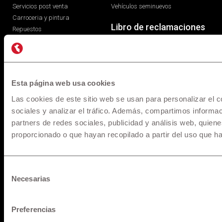
Servicios post venta
Vehículos seminuevos
Carroceria y pintura
Libro de reclamaciones
Repuestos
Esta página web usa cookies
Las cookies de este sitio web se usan para personalizar el c
sociales y analizar el tráfico. Además, compartimos informac
partners de redes sociales, publicidad y análisis web, quie
proporcionado o que hayan recopilado a partir del uso que h
* Los precios y versiones de los modelos mostrados en
maquinarias.pe están basados en información disponible al
momento de la publicación y son referenciales, los cuales
Selección
pueden sufrir modificaciones sin previo aviso. Todos los
Necesarias
de
precios incluyen IGV y pueden sufrir cambios o variaciones al
consentimiento
Tipo de Cambio referencial al momento del cierre y fecha de
desembolso, para mayor información solicita una cotización.
Preferencias